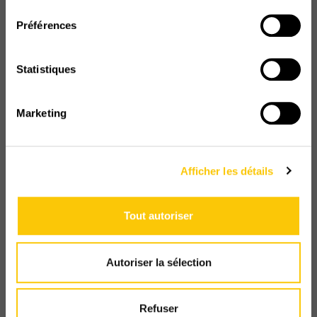
consentement
Préférences
Statistiques
PLONGEZ AU CŒUR
DE NOTRE
Marketing
TORRÉFACTION
Afficher les détails
Entreprise suisse et familiale depuis 1900
Tout autoriser
Autoriser la sélection
Refuser
DÉCOUVRIR LA SEMEUSE