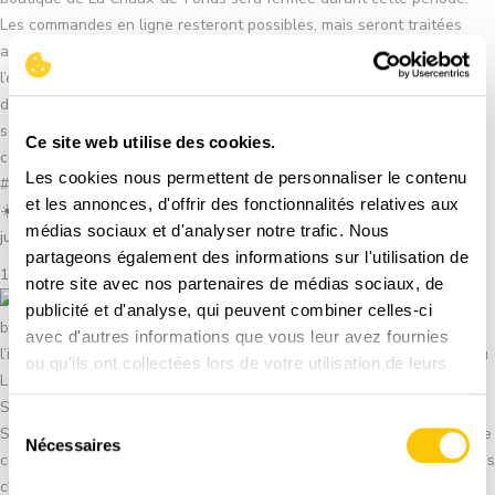
Ce site web utilise des cookies.
Les cookies nous permettent de personnaliser le contenu
et les annonces, d'offrir des fonctionnalités relatives aux
☀️ Pause estivale à La Semeuse. Du lundi 20 juillet au vendredi 31
médias sociaux et d'analyser notre trafic. Nous
juillet inclus, notre ...
partageons également des informations sur l'utilisation de
16 juillet 2026
notre site avec nos partenaires de médias sociaux, de
publicité et d'analyse, qui peuvent combiner celles-ci
avec d'autres informations que vous leur avez fournies
ou qu'ils ont collectées lors de votre utilisation de leurs
services.
Sélection
Nécessaires
du
consentement