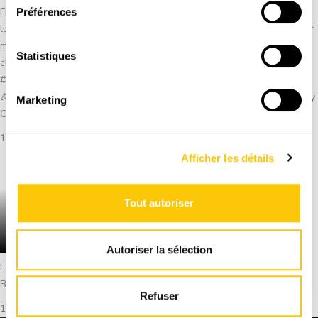
Préférences
Statistiques
🎉 CONCOURS 🎉 Et si votre équipe prenait le départ de Run Mate by
Marketing
Core Lean 2026 ? 🏃�...
15 juillet 2026
Afficher les détails
Tout autoriser
Autoriser la sélection
La recette café qui fait pétiller les réseaux. 🫧☕ Son nom : l’Espresso
Bomb. Le princ...
Refuser
15 juillet 2026