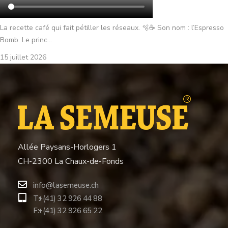
La recette café qui fait pétiller les réseaux. 🫧☕ Son nom : l’Espresso
Bomb. Le princ...
15 juillet 2026
Allée Paysans-Horlogers 1
CH-2300 La Chaux-de-Fonds
info@lasemeuse.ch
T:
+(41) 32 926 44 88
F:
+(41) 32 926 65 22