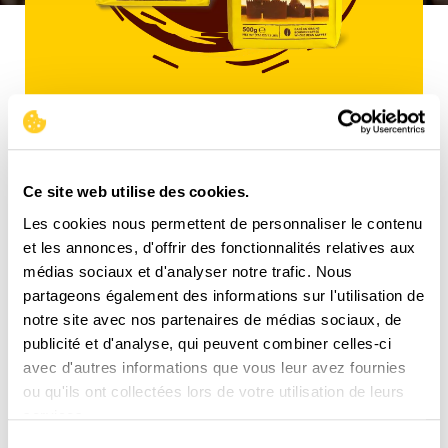
POURQUOI CHOISIR LA
SEMEUSE ?
Ce site web utilise des cookies.
Nous mettons l'accent sur la qualité et la tradition.
Les cookies nous permettent de personnaliser le contenu
et les annonces, d'offrir des fonctionnalités relatives aux
Notre méthode de torréfaction, qui dure entre 10
médias sociaux et d'analyser notre trafic. Nous
et 15 minutes, permet aux grains de café de
partageons également des informations sur l'utilisation de
développer toute leur palette d'arômes. Le
notre site avec nos partenaires de médias sociaux, de
résultat est un café parfaitement équilibré en goût.
publicité et d'analyse, qui peuvent combiner celles-ci
avec d'autres informations que vous leur avez fournies
Nos torréfacteurs, Julien et Yves, travaillent avec
ou qu'ils ont collectées lors de votre utilisation de leurs
passion pour garantir une torréfaction optimale. Ils
services.
surveillent chaque étape du processus pour
Sélection